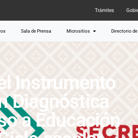
Trámites
Gobi
ros
Sala de Prensa
Micrositios
Directorio d
el Instrumento
n Diagnóstica
eso a Educación