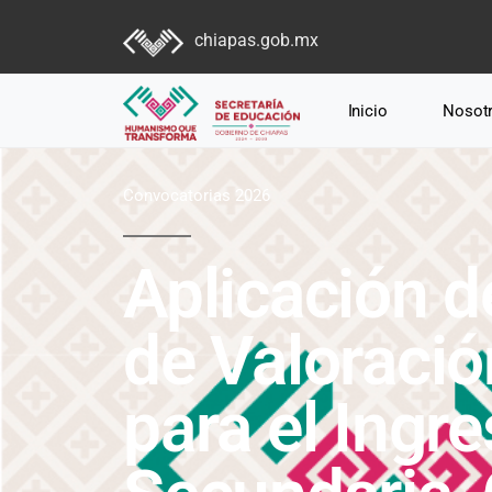
chiapas.gob.mx
Inicio
Nosot
Convocatorias 2026
Aplicación d
de Valoració
para el Ingr