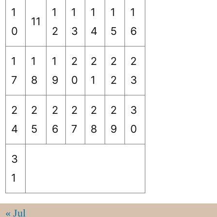
1
1
1
1
1
1
11
0
2
3
4
5
6
1
1
1
2
2
2
2
7
8
9
0
1
2
3
2
2
2
2
2
2
3
4
5
6
7
8
9
0
3
1
« Jul