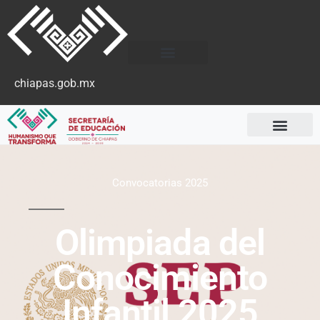
chiapas.gob.mx
Convocatorias 2025
Olimpiada del
Conocimiento
Infantil 2025