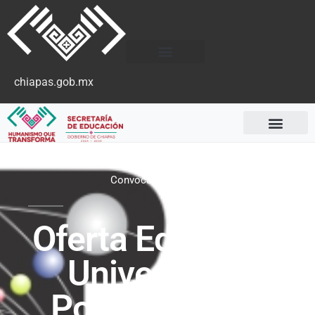
chiapas.gob.mx
Convocatorias 2025
Oferta Educativa
Universidad
Politécnica de