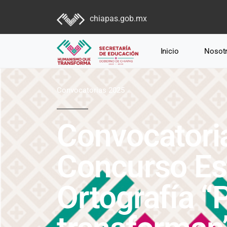
chiapas.gob.mx
Inicio
Nosot
Convocatorias 2025
Convocatoria
Concurso Es
Ortografía “