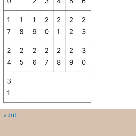
0
2
3
4
5
6
1
1
1
2
2
2
2
7
8
9
0
1
2
3
2
2
2
2
2
2
3
4
5
6
7
8
9
0
3
1
« Jul