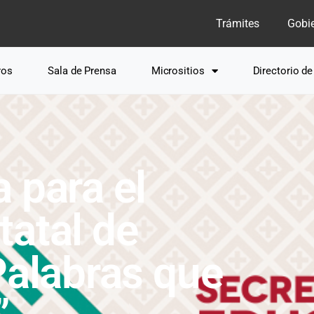
Trámites
Gobi
ros
Sala de Prensa
Micrositios
Directorio d
 para el
tatal de
Palabras que