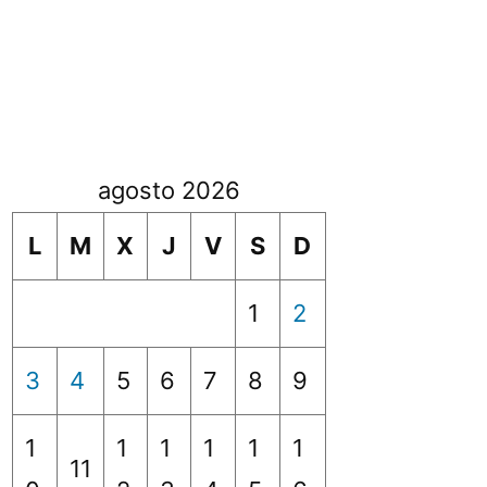
agosto 2026
L
M
X
J
V
S
D
1
2
3
4
5
6
7
8
9
1
1
1
1
1
1
11