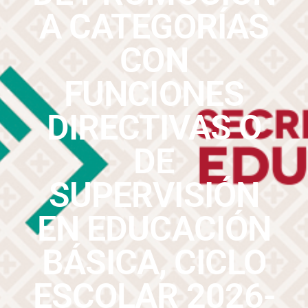
A CATEGORÍAS
CON
FUNCIONES
DIRECTIVAS O
DE
SUPERVISIÓN
EN EDUCACIÓN
BÁSICA, CICLO
ESCOLAR 2026-