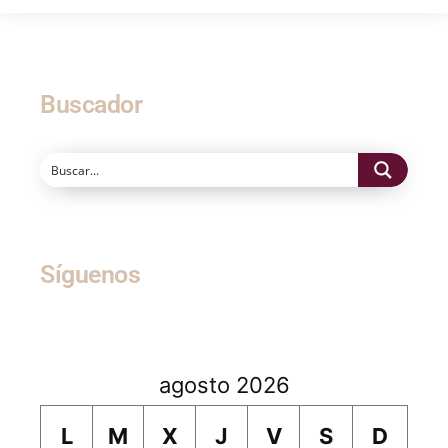
Buscador
Síguenos
agosto 2026
L
M
X
J
V
S
D