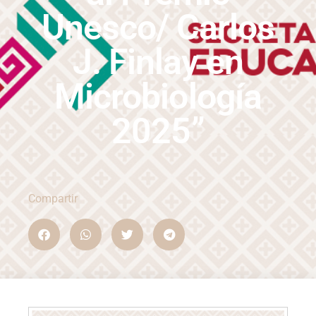
Unesco/ Carlos
J. Finlay en
Microbiología
2025”
Compartir