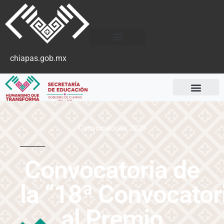
chiapas.gob.mx
Convocatorias 2025
Convocatoria de
la “18ª Convocator
al Premio