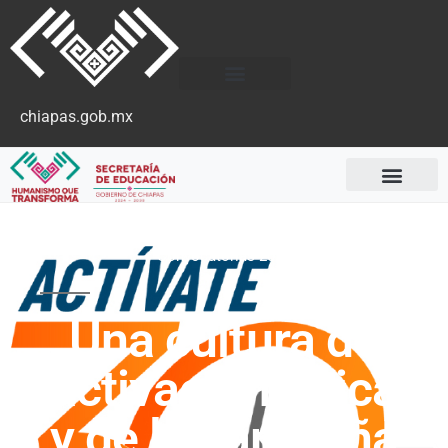
chiapas.gob.mx
Convocatorias 2023
Una cultura de
activación física
y de la campaña