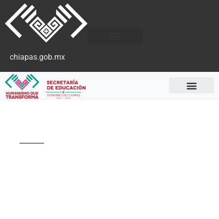
chiapas.gob.mx
Resultados 2023
Listas
Definitivas de
Participantes en