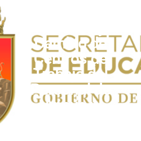
los Procesos de
Ascenso y
Cambio de
Centros de
Trabajo del
Personal de
Apoyo y
Asistencia a la
Educación