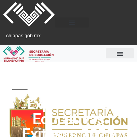
chiapas.gob.mx
Convocatorias 2023
Experiencias
Educativas
Exitosas 2023