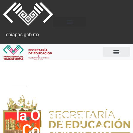
chiapas.gob.mx
Convocatorias 2023
Convocatoria de
la Olimpiada del
Conocimiento