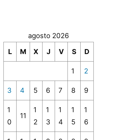
agosto 2026
L
M
X
J
V
S
D
1
2
3
4
5
6
7
8
9
1
1
1
1
1
1
11
0
2
3
4
5
6