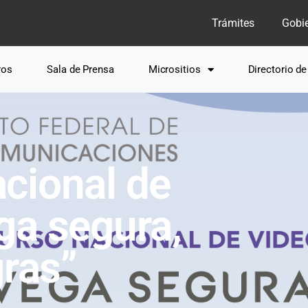
Trámites
Gobi
ros
Sala de Prensa
Micrositios
Directorio d
cional de
ga segura,
gras”