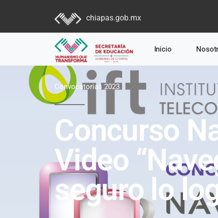
chiapas.gob.mx
Inicio
Nosot
Convocatorias 2023
Concurso Na
Video “Nave
seguro lo lo