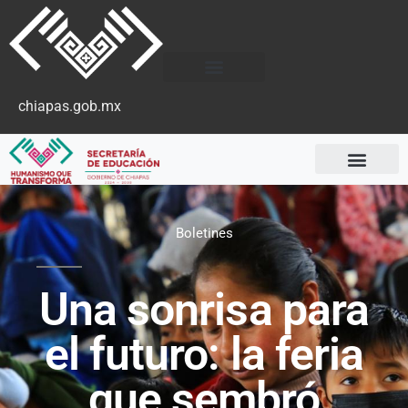
chiapas.gob.mx
Boletines
Una sonrisa para
el futuro: la feria
que sembró