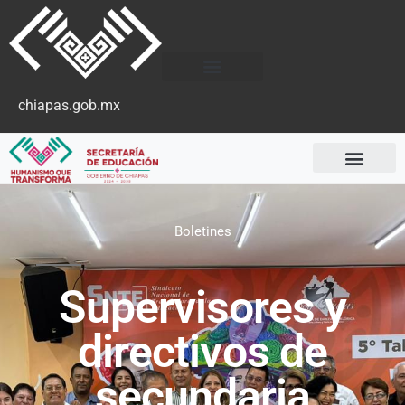
chiapas.gob.mx
Boletines
Supervisores y
directivos de
secundaria