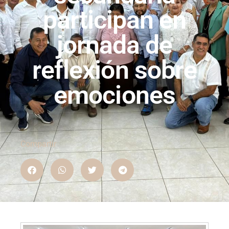
participan en
jornada de
reflexión sobre
emociones
Compartir