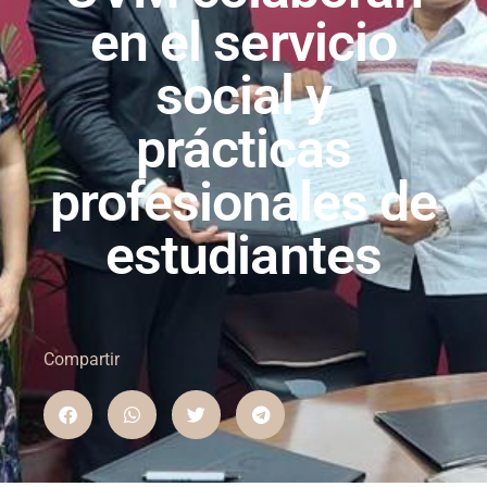
en el servicio
social y
prácticas
profesionales de
estudiantes
Compartir