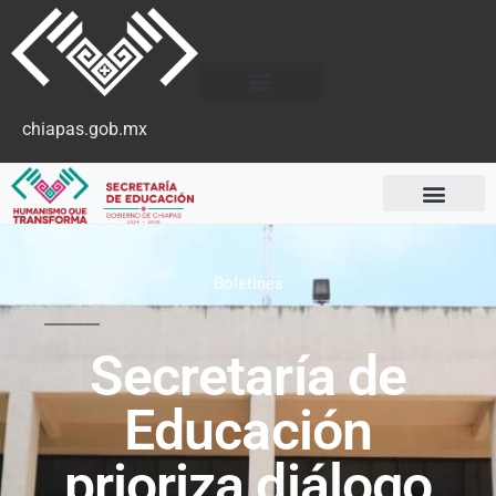
chiapas.gob.mx
Boletines
Secretaría de
Educación
prioriza diálogo