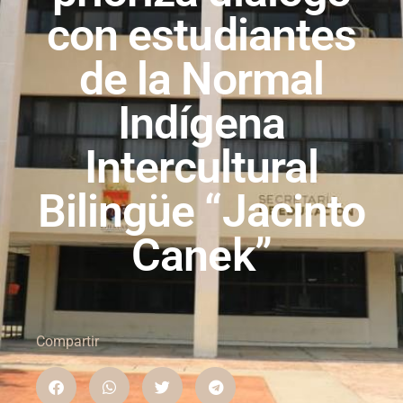
con estudiantes
de la Normal
Indígena
Intercultural
Bilingüe “Jacinto
Canek”
Compartir