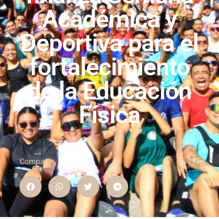
Académica y
Deportiva para el
fortalecimiento
de la Educación
Física
Compartir