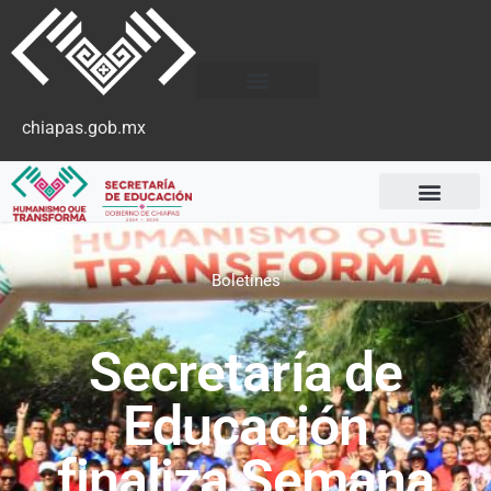
chiapas.gob.mx
Boletines
Secretaría de
Educación
finaliza Semana