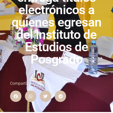
electrónicos a
quienes egresan
del Instituto de
Estudios de
Posgrado
Compartir