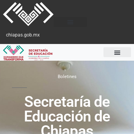
chiapas.gob.mx
Boletines
Secretaría de
Educación de
Chiapas