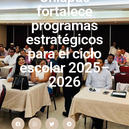
fortalece
programas
estratégicos
para el ciclo
escolar 2025–
2026
Compartir