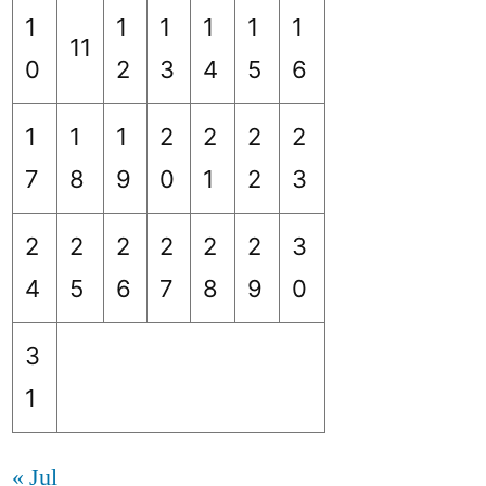
1
1
1
1
1
1
11
0
2
3
4
5
6
1
1
1
2
2
2
2
7
8
9
0
1
2
3
2
2
2
2
2
2
3
4
5
6
7
8
9
0
3
1
« Jul