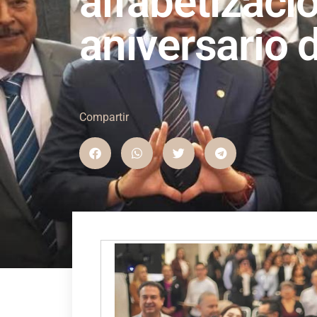
alfabetizaci
aniversario 
Compartir