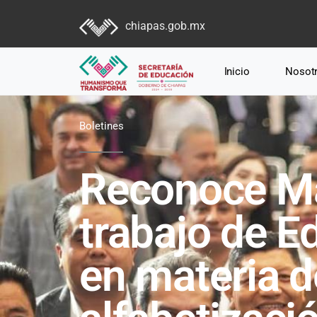
chiapas.gob.mx
Inicio
Nosot
Boletines
Reconoce Ma
trabajo de 
en materia d