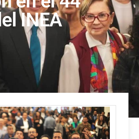
ón en el 44
del INEA