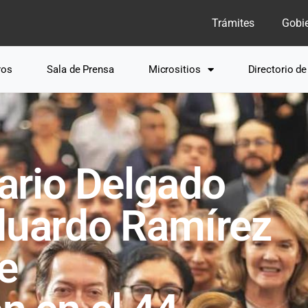
Trámites
Gobi
ros
Sala de Prensa
Micrositios
Directorio d
rio Delgado
Eduardo Ramírez
e