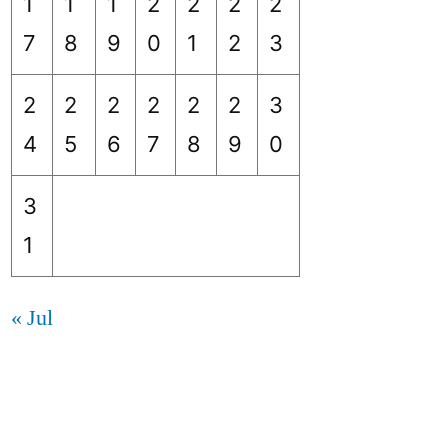
1
1
1
2
2
2
2
7
8
9
0
1
2
3
2
2
2
2
2
2
3
4
5
6
7
8
9
0
3
1
« Jul