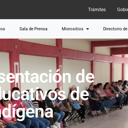
Trámites
Gobi
ros
Sala de Prensa
Micrositios
Directorio d
sentación de
ducativos de
ndígena