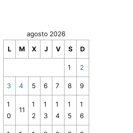
agosto 2026
L
M
X
J
V
S
D
1
2
3
4
5
6
7
8
9
1
1
1
1
1
1
11
0
2
3
4
5
6