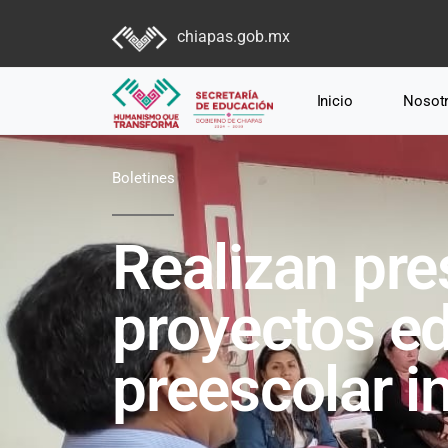
chiapas.gob.mx
Inicio
Nosot
Boletines
Realizan pre
proyectos e
preescolar i