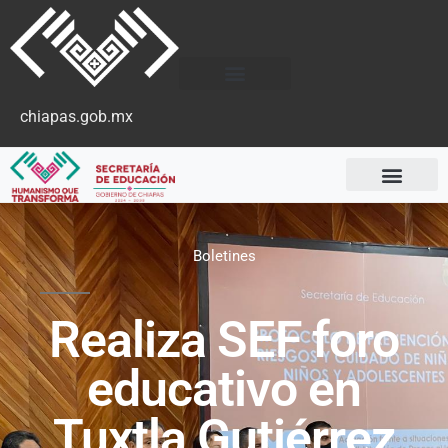
chiapas.gob.mx
Boletines
Realiza SEF foro
educativo en
Tuxtla Gutiérrez