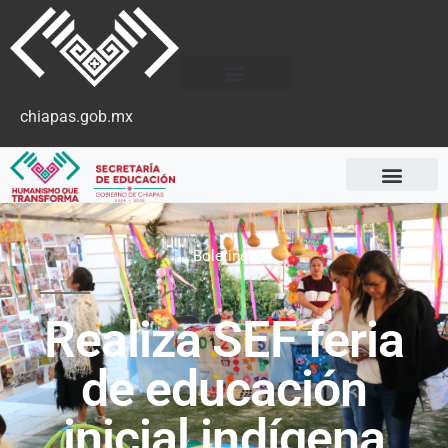
chiapas.gob.mx
Boletines
Realiza SEF feria
de educación
inicial indígena