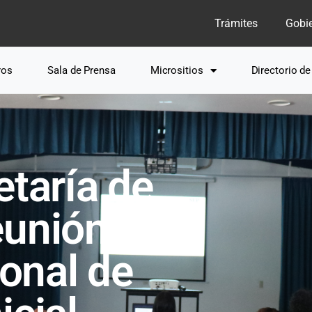
Trámites
Gobi
ros
Sala de Prensa
Micrositios
Directorio d
etaría de
eunión
ional de