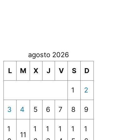
agosto 2026
L
M
X
J
V
S
D
1
2
3
4
5
6
7
8
9
1
1
1
1
1
1
11