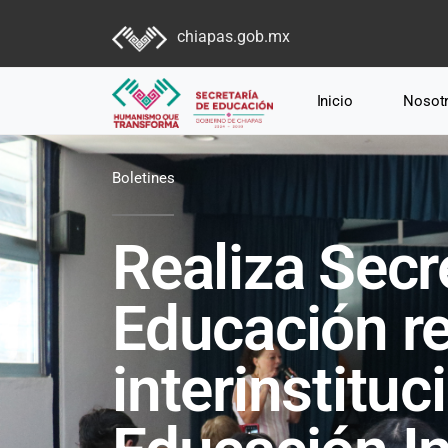
chiapas.gob.mx
Inicio
Nosot
Boletines
Realiza Secr
Educación r
interinstituc