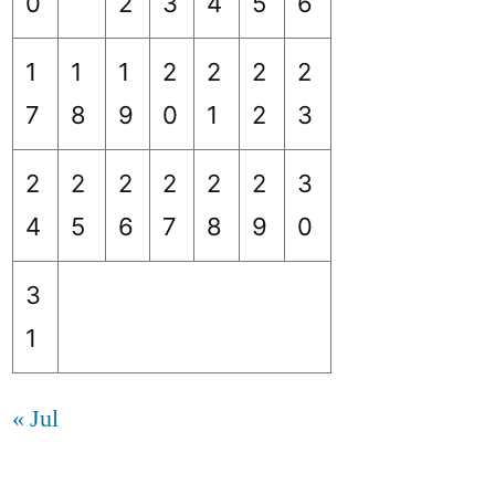
0
2
3
4
5
6
1
1
1
2
2
2
2
7
8
9
0
1
2
3
2
2
2
2
2
2
3
4
5
6
7
8
9
0
3
1
« Jul