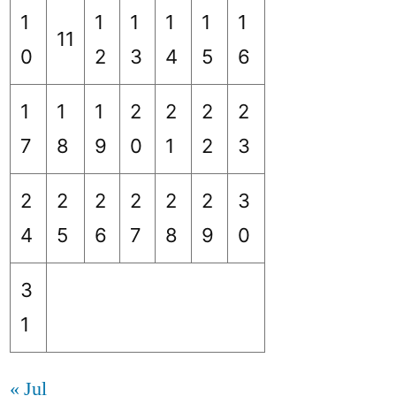
1
1
1
1
1
1
11
0
2
3
4
5
6
1
1
1
2
2
2
2
7
8
9
0
1
2
3
2
2
2
2
2
2
3
4
5
6
7
8
9
0
3
1
« Jul