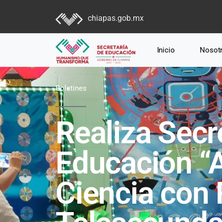
chiapas.gob.mx
Inicio
Nosot
Boletines
Realiza Secr
Educación “
Ciencia con 