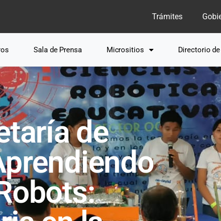
Trámites
Gobi
ros
Sala de Prensa
Micrositios
Directorio d
etaría de
Aprendiendo
Robots: