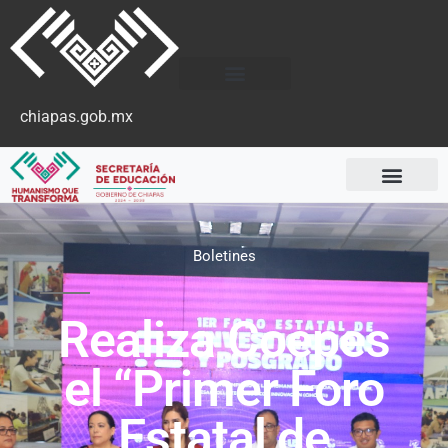
chiapas.gob.mx
Boletines
Realiza Coepes
el “Primer Foro
Estatal de