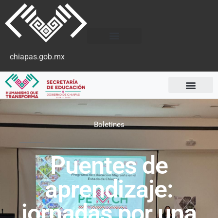
chiapas.gob.mx
Boletines
Puentes de
aprendizaje:
jornadas por una