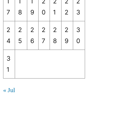
1
1
1
2
2
2
2
7
8
9
0
1
2
3
2
2
2
2
2
2
3
4
5
6
7
8
9
0
3
1
« Jul