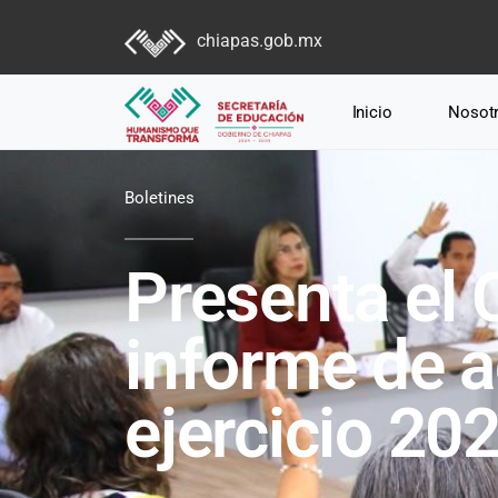
chiapas.gob.mx
Inicio
Nosot
Boletines
Presenta el 
informe de a
ejercicio 20