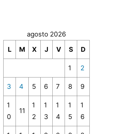
agosto 2026
L
M
X
J
V
S
D
1
2
3
4
5
6
7
8
9
1
1
1
1
1
1
11
0
2
3
4
5
6