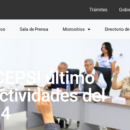
Trámites
Gobi
ros
Sala de Prensa
Micrositios
Directorio d
CEPSI último
ctividades del
24