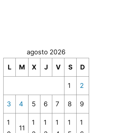
agosto 2026
L
M
X
J
V
S
D
1
2
3
4
5
6
7
8
9
1
1
1
1
1
1
11