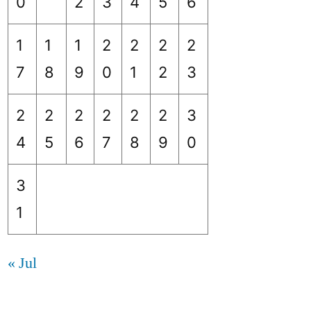
0
2
3
4
5
6
1
1
1
2
2
2
2
7
8
9
0
1
2
3
2
2
2
2
2
2
3
4
5
6
7
8
9
0
3
1
« Jul