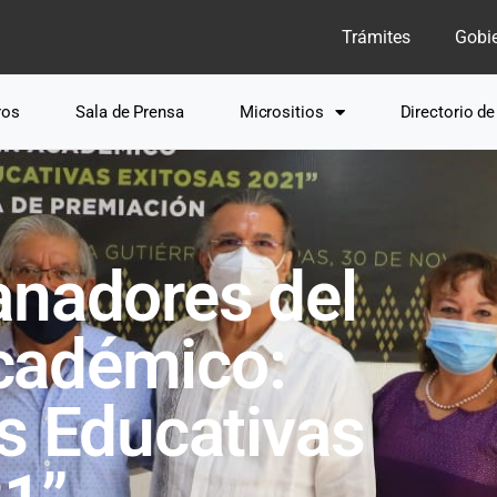
Trámites
Gobi
ros
Sala de Prensa
Micrositios
Directorio d
anadores del
cadémico:
s Educativas