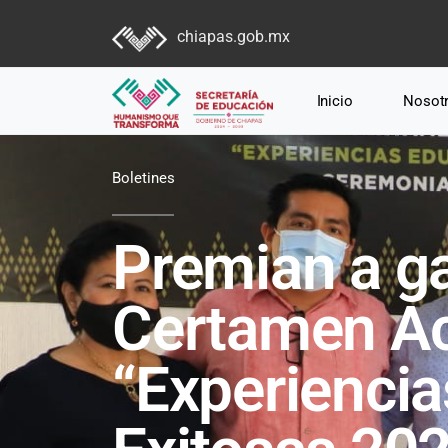
chiapas.gob.mx
Inicio
Nosot
Boletines
Premian a g
Certamen A
“Experiencia