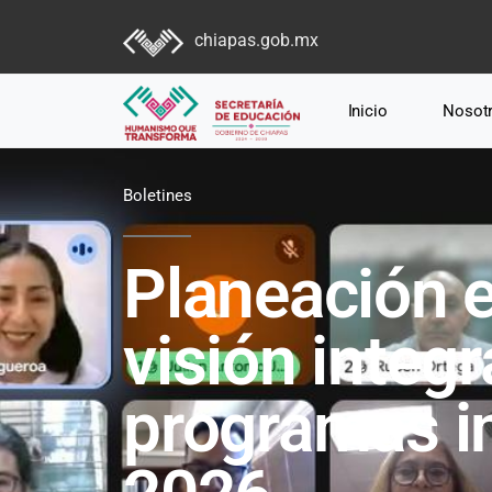
chiapas.gob.mx
Inicio
Nosot
Boletines
Planeación 
visión integr
programas in