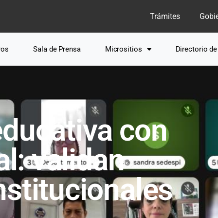
Trámites
Gobi
ros
Sala de Prensa
Micrositios
Directorio d
educativa con
al: validan
stitucionales