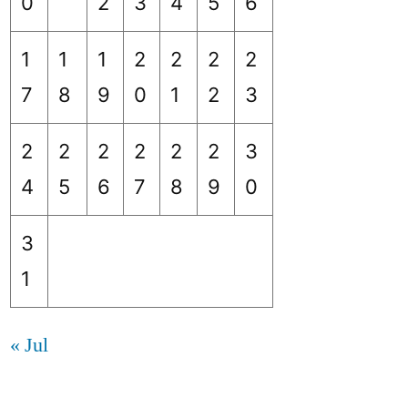
0
2
3
4
5
6
1
1
1
2
2
2
2
7
8
9
0
1
2
3
2
2
2
2
2
2
3
4
5
6
7
8
9
0
3
1
« Jul