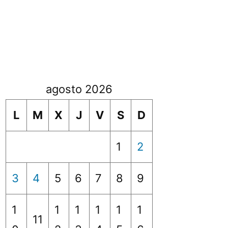
agosto 2026
L
M
X
J
V
S
D
1
2
3
4
5
6
7
8
9
1
1
1
1
1
1
11