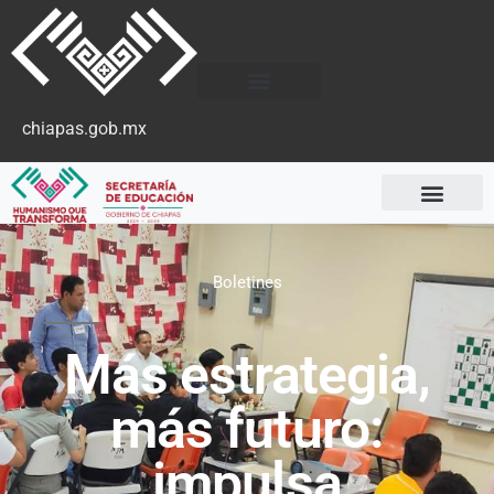
chiapas.gob.mx
Boletines
Más estrategia,
más futuro:
impulsa