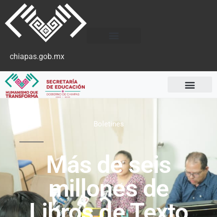
chiapas.gob.mx
Boletines
Más de seis
millones de
Libros de Texto