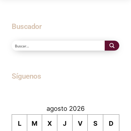
Buscador
Síguenos
agosto 2026
L
M
X
J
V
S
D