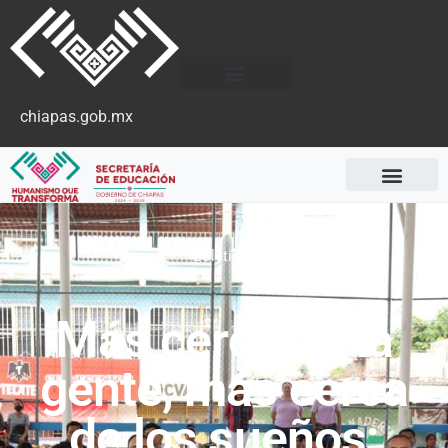
chiapas.gob.mx
Boletines
Más cerca de la
gente, más cerca
de los sueños: