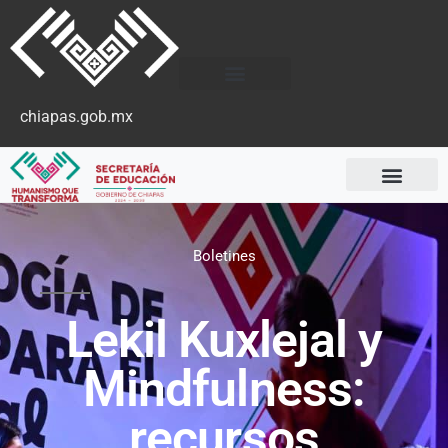
chiapas.gob.mx
Boletines
Lekil Kuxlejal y
Mindfulness:
recursos