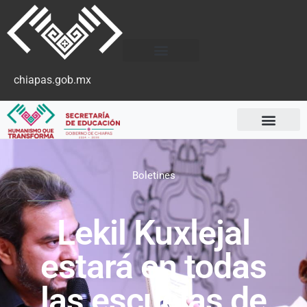
chiapas.gob.mx
Boletines
Lekil Kuxlejal
estará en todas
las escuelas de