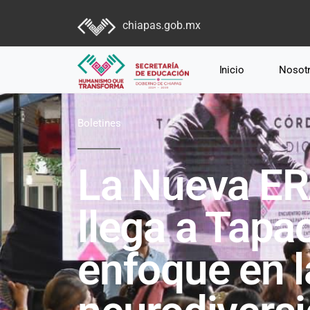
chiapas.gob.mx
Inicio
Nosot
Boletines
La Nueva ER
llega a Tapa
enfoque en l