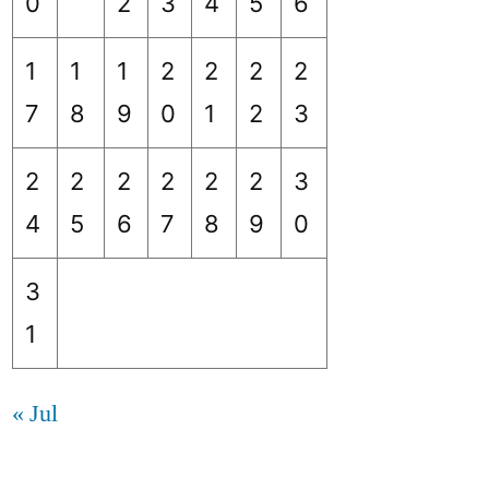
0
2
3
4
5
6
1
1
1
2
2
2
2
7
8
9
0
1
2
3
2
2
2
2
2
2
3
4
5
6
7
8
9
0
3
1
« Jul