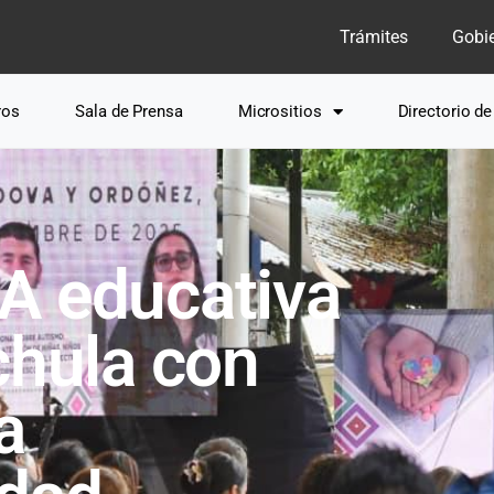
Trámites
Gobi
ros
Sala de Prensa
Micrositios
Directorio d
A educativa
chula con
a