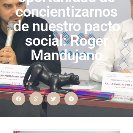
concientizarnos
de nuestro pacto
social: Roger
Mandujano
Compartir