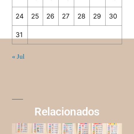
24
25
26
27
28
29
30
31
« Jul
Relacionados