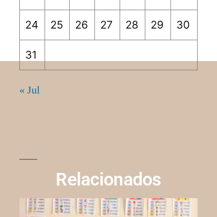
24
25
26
27
28
29
30
31
« Jul
Relacionados