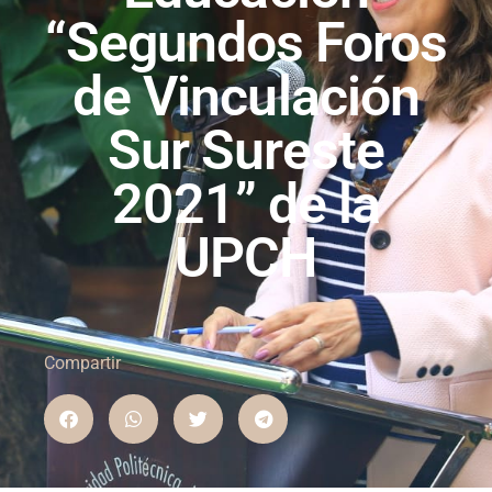
“Segundos Foros
de Vinculación
Sur Sureste
2021” de la
UPCH
Compartir