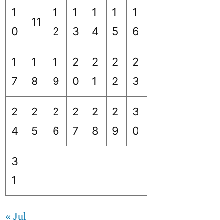
1
1
1
1
1
1
11
0
2
3
4
5
6
1
1
1
2
2
2
2
7
8
9
0
1
2
3
2
2
2
2
2
2
3
4
5
6
7
8
9
0
3
1
« Jul