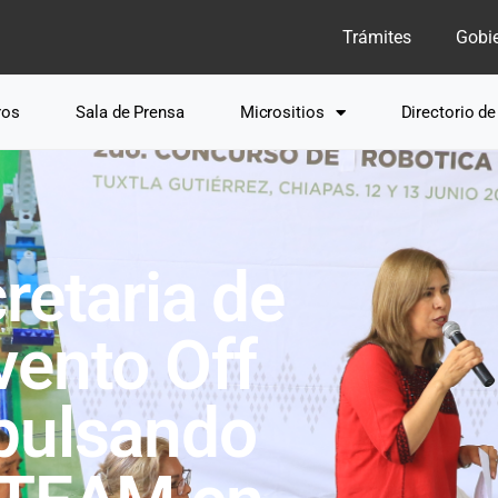
Trámites
Gobi
ros
Sala de Prensa
Micrositios
Directorio d
retaria de
vento Off
pulsando