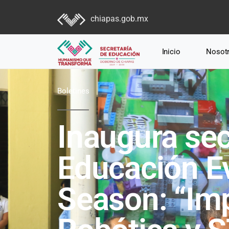
chiapas.gob.mx
Inicio
Nosot
Boletines
Inaugura sec
Educación E
Season: “Im