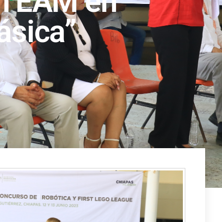
STEAM en
ásica”