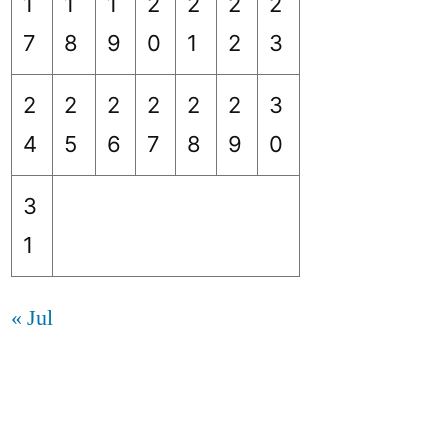
1
1
1
2
2
2
2
7
8
9
0
1
2
3
2
2
2
2
2
2
3
4
5
6
7
8
9
0
3
1
« Jul