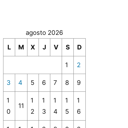
agosto 2026
L
M
X
J
V
S
D
1
2
3
4
5
6
7
8
9
1
1
1
1
1
1
11
0
2
3
4
5
6