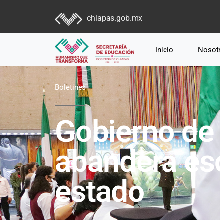
chiapas.gob.mx
Inicio
Nosot
Boletines
Gobierno de
abandera es
estado