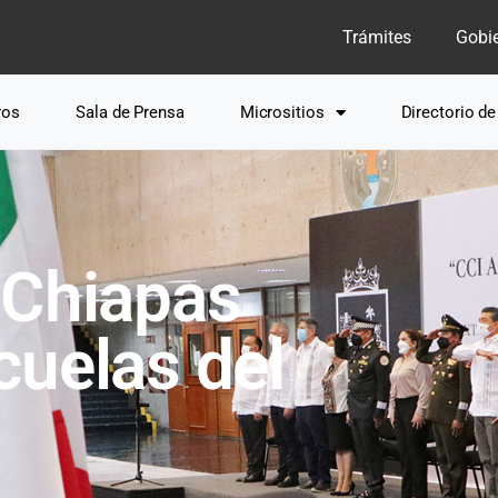
Trámites
Gobi
ros
Sala de Prensa
Micrositios
Directorio d
 Chiapas
cuelas del