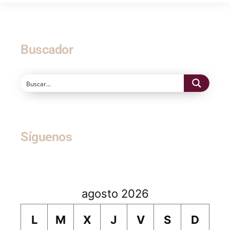
Buscador
Síguenos
agosto 2026
L
M
X
J
V
S
D