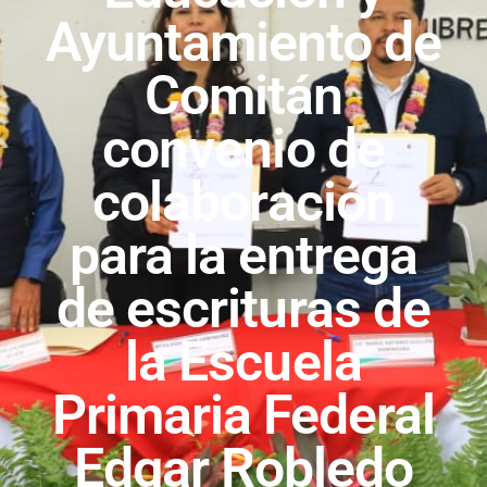
Ayuntamiento de
Comitán
convenio de
colaboración
para la entrega
de escrituras de
la Escuela
Primaria Federal
Edgar Robledo