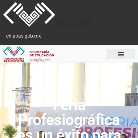
chiapas.gob.mx
Boletines
Feria
Profesiográfica
es un éxito para