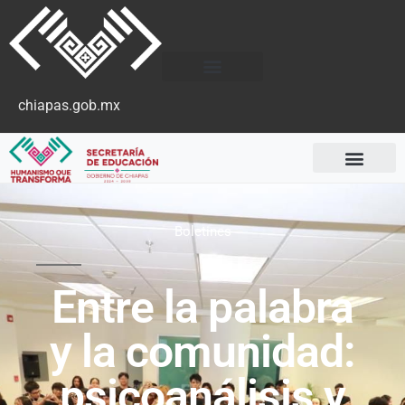
chiapas.gob.mx
Boletines
Entre la palabra
y la comunidad:
psicoanálisis y