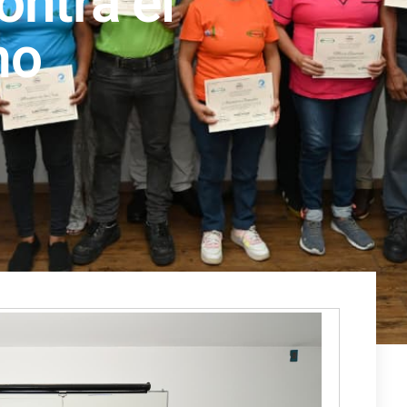
ontra el
mo