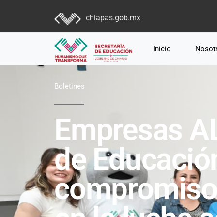
chiapas.gob.mx
Inicio
Nosot
Boletines
Empresas AL
de Educació
compromiso 