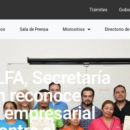
Trámites
Gobi
ros
Sala de Prensa
Micrositios
Directorio d
FA, Secretaría
n reconoce
empresarial