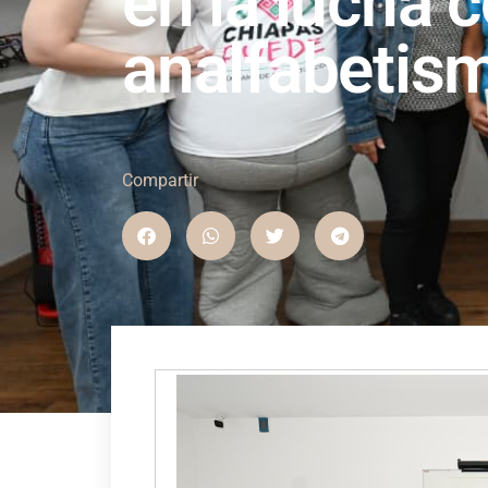
en la lucha c
analfabetis
Compartir