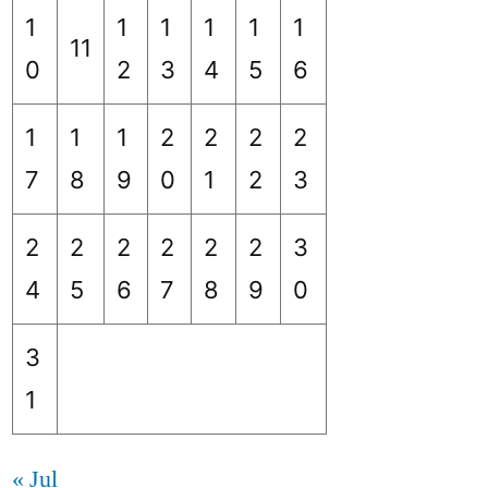
1
1
1
1
1
1
11
0
2
3
4
5
6
1
1
1
2
2
2
2
7
8
9
0
1
2
3
2
2
2
2
2
2
3
4
5
6
7
8
9
0
3
1
« Jul