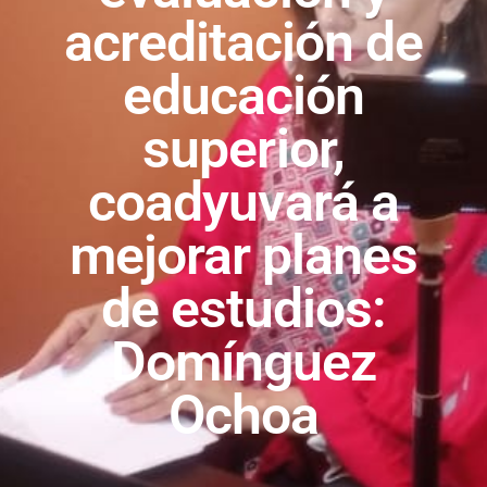
acreditación de
educación
superior,
coadyuvará a
mejorar planes
de estudios:
Domínguez
Ochoa