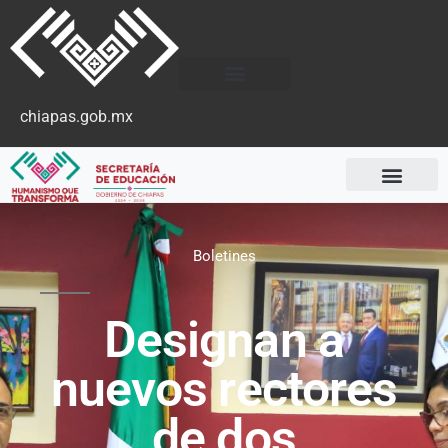
chiapas.gob.mx
Boletines
Designan a
nuevos rectores
de dos