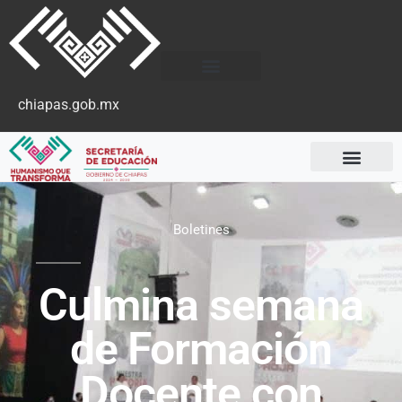
chiapas.gob.mx
Boletines
Culmina semana
de Formación
Docente con