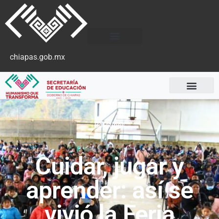
chiapas.gob.mx
Boletines
Cuidar, jugar y
aprender: así se
vivió la Feria