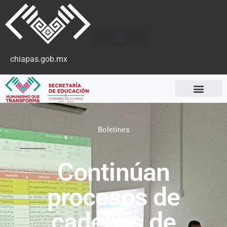
chiapas.gob.mx
Boletines
Continúan
procesos de
cadenas de