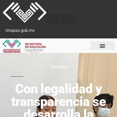
chiapas.gob.mx
Boletines
Con legalidad y
transparencia se
desarrolla la