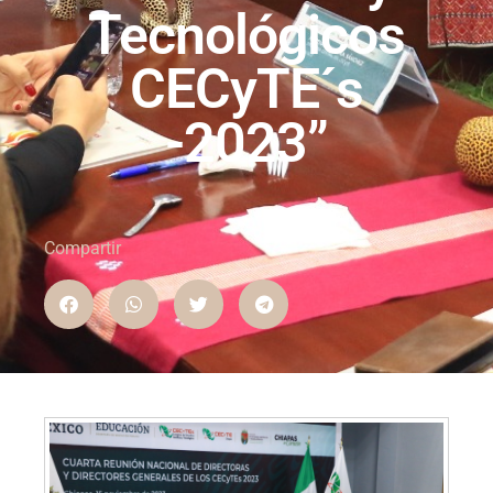
Tecnológicos
CECyTE´s
-2023”
Compartir