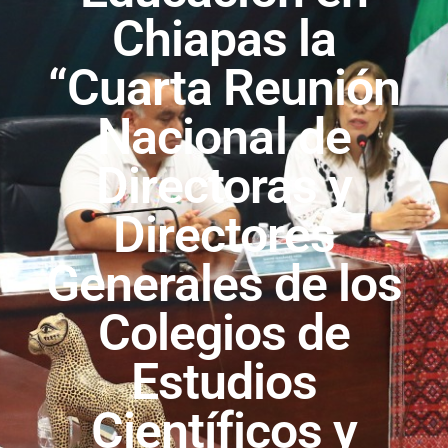
Chiapas la
“Cuarta Reunión
Nacional de
Directoras y
Directores
Generales de los
Colegios de
Estudios
Científicos y